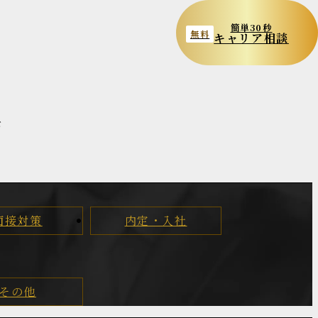
簡単30秒
無料
キャリア相談
が
ま
面接対策
内定・入社
その他